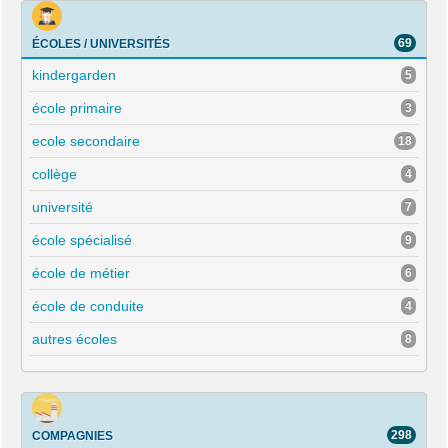
69
ÉCOLES / UNIVERSITÉS
kindergarden
5
école primaire
3
ecole secondaire
18
collège
4
université
7
école spécialisé
9
école de métier
6
école de conduite
4
autres écoles
8
298
COMPAGNIES