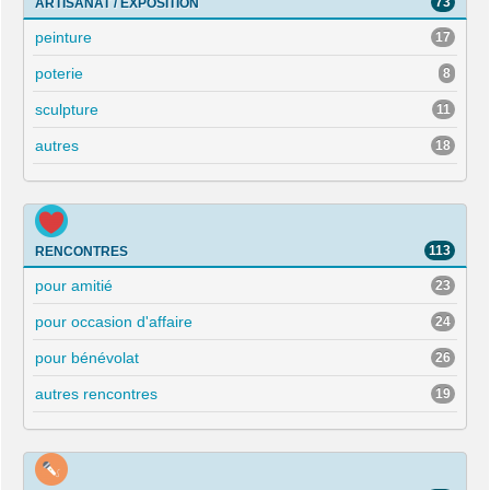
73
ARTISANAT / EXPOSITION
peinture
17
poterie
8
sculpture
11
autres
18
113
RENCONTRES
pour amitié
23
pour occasion d'affaire
24
pour bénévolat
26
autres rencontres
19