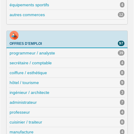
équipements sportifs
4
autres commerces
12
97
OFFRES D'EMPLOI
programmeur / analyste
39
secrétaire / comptable
4
coiffure / esthétique
8
hôtel / tourisme
9
ingénieur / architecte
3
administrateur
7
professeur
4
cuisinier / traiteur
8
manufacture
4