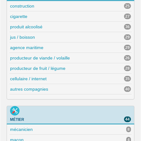
construction
25
cigarette
27
produit alcoolisé
36
jus / boisson
29
agence maritime
29
producteur de viande / volaille
26
producteur de fruit / légume
28
cellulaire / internet
35
autres compagnies
40
44
MÉTIER
mécanicien
8
maçon
4