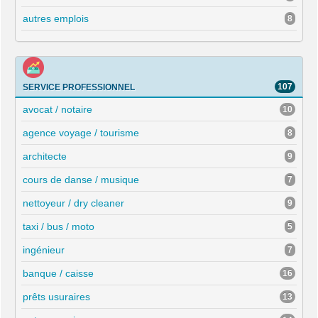
autres emplois
8
107
SERVICE PROFESSIONNEL
avocat / notaire
10
agence voyage / tourisme
8
architecte
9
cours de danse / musique
7
nettoyeur / dry cleaner
9
taxi / bus / moto
5
ingénieur
7
banque / caisse
16
prêts usuraires
13