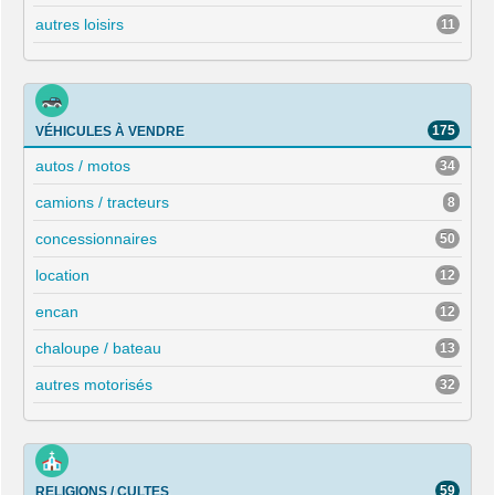
autres loisirs
11
175
VÉHICULES À VENDRE
autos / motos
34
camions / tracteurs
8
concessionnaires
50
location
12
encan
12
chaloupe / bateau
13
autres motorisés
32
59
RELIGIONS / CULTES