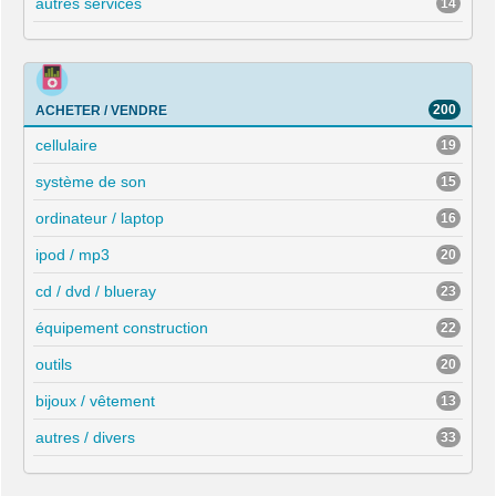
autres services
14
200
ACHETER / VENDRE
cellulaire
19
système de son
15
ordinateur / laptop
16
ipod / mp3
20
cd / dvd / blueray
23
équipement construction
22
outils
20
bijoux / vêtement
13
autres / divers
33