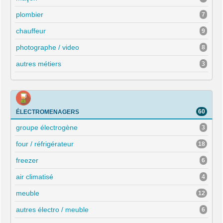
plombier
7
chauffeur
9
photographe / video
8
autres métiers
3
60
ÉLECTROMENAGERS
groupe électrogène
3
four / réfrigérateur
18
freezer
6
air climatisé
4
meuble
12
autres électro / meuble
6