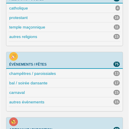
catholique
4
protestant
16
temple maçonnique
11
autres religions
15
75
ÉVÈNEMENTS / FÊTES
champêtres / paroissiales
13
bal / soirée dansante
17
carnaval
15
autres évènements
15