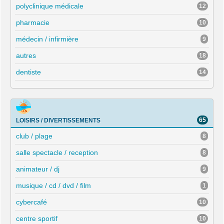
polyclinique médicale
12
pharmacie
10
médecin / infirmière
9
autres
18
dentiste
14
65
LOISIRS / DIVERTISSEMENTS
club / plage
8
salle spectacle / reception
8
animateur / dj
9
musique / cd / dvd / film
1
cybercafé
10
centre sportif
10