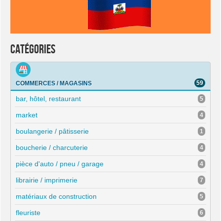
Catégories
59
COMMERCES / MAGASINS
bar, hôtel, restaurant
5
market
4
boulangerie / pâtisserie
1
boucherie / charcuterie
4
pièce d'auto / pneu / garage
4
librairie / imprimerie
7
matériaux de construction
5
fleuriste
6