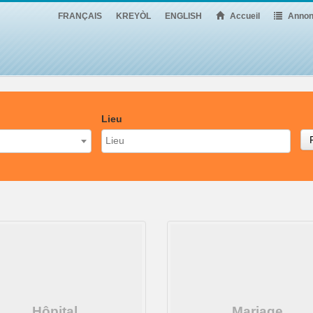
FRANÇAIS
KREYÒL
ENGLISH
Accueil
Annon
Lieu