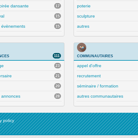
soirée dansante
poterie
17
val
sculpture
15
s évènements
autres
15
111
NCES
COMMUNAUTAIRES
ge
appel d'offre
23
rsaire
recrutement
21
séminaire / formation
20
s annonces
autres communautaires
28
y policy