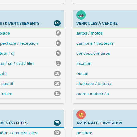
65
RS / DIVERTISSEMENTS
VÉHICULES À VENDRE
 plage
autos / motos
8
spectacle / reception
camions / tracteurs
8
eur / dj
concessionnaires
9
e / cd / dvd / film
location
1
café
encan
10
 sportif
chaloupe / bateau
10
 loisirs
autres motorisés
11
75
MENTS / FÊTES
ARTISANAT / EXPOSITION
tres / paroissiales
peinture
13