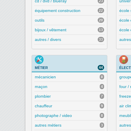
cd / dvd / blueray
univer
23
équipement construction
école 
22
outils
école 
20
bijoux / vêtement
école
13
autres / divers
autres
33
44
MÉTIER
ÉLEC
mécanicien
group
8
maçon
four /
4
plombier
freeze
7
chauffeur
air cl
9
photographe / video
meubl
8
autres métiers
autres
3