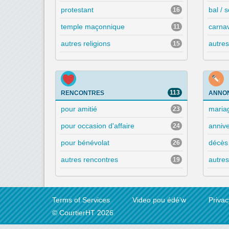
protestant
bal / 
16
temple maçonnique
carna
11
autres religions
autre
15
113
RENCONTRES
ANNO
pour amitié
maria
23
pour occasion d'affaire
annive
24
pour bénévolat
décès
26
autres rencontres
autre
19
Terms of Services
Video pou édé'w
Privac
© CourtierHT 2026