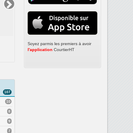
Soyez parmis les premiers à avoir
Спецтехника
VPN и его
интернет
l'application
CourtierHT
…
'''Современная спецтехника для…
'''VPN ка
107
10
8
9
7