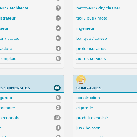
eur / architecte
nettoyeur / dry cleaner
3
strateur
taxi / bus / moto
7
sseur
ingénieur
4
er / traiteur
banque / caisse
8
acture
prêts usuraires
4
s emplois
autres services
8
69
S / UNIVERSITÉS
COMPAGNIES
rgarden
construction
5
primaire
cigarette
3
 secondaire
produit alcoolisé
18
e
jus / boisson
4