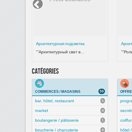
Архитектурная подсветка
Архит
'''Архитектурный свет в…
'''Ро
Catégories
59
COMMERCES / MAGASINS
OFFRE
bar, hôtel, restaurant
progr
5
market
secrét
4
boulangerie / pâtisserie
coiffu
1
boucherie / charcuterie
hôtel 
4