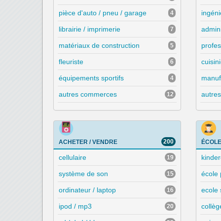
pièce d'auto / pneu / garage
ingéni
4
librairie / imprimerie
admini
7
matériaux de construction
profe
5
fleuriste
cuisini
6
équipements sportifs
manuf
4
autres commerces
autre
12
200
ACHETER / VENDRE
ÉCOLE
cellulaire
kinde
19
système de son
école 
15
ordinateur / laptop
ecole
16
ipod / mp3
collèg
20