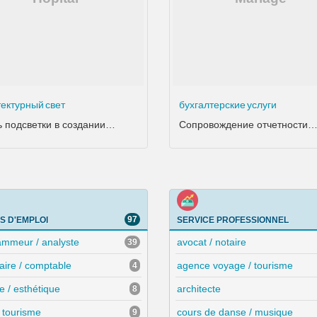
ектурный свет
бухгалтерские услуги
ль подсветки в создании…
Сопровождение отчетности
97
S D'EMPLOI
SERVICE PROFESSIONNEL
ammeur / analyste
avocat / notaire
39
aire / comptable
agence voyage / tourisme
4
re / esthétique
architecte
8
/ tourisme
cours de danse / musique
9