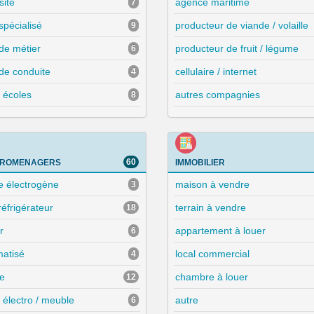
sité
agence maritime
7
spécialisé
producteur de viande / volaille
9
de métier
producteur de fruit / légume
6
 de conduite
cellulaire / internet
4
 écoles
autres compagnies
8
60
TROMENAGERS
IMMOBILIER
e électrogène
maison à vendre
3
 réfrigérateur
terrain à vendre
18
r
appartement à louer
6
imatisé
local commercial
4
e
chambre à louer
12
 électro / meuble
autre
6