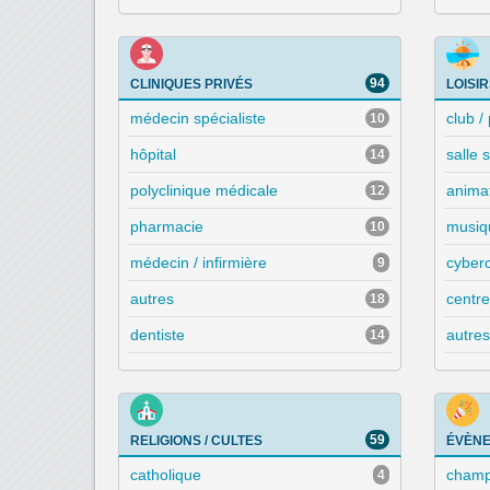
94
CLINIQUES PRIVÉS
LOISI
médecin spécialiste
club /
10
hôpital
salle 
14
polyclinique médicale
animat
12
pharmacie
musiqu
10
médecin / infirmière
cyber
9
autres
centre
18
dentiste
autres
14
59
RELIGIONS / CULTES
ÉVÈNE
catholique
champê
4