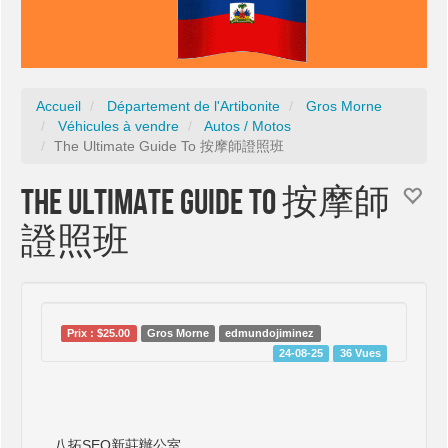
Accueil
Département de l'Artibonite
Gros Morne
Véhicules à vendre
Autos / Motos
The Ultimate Guide To 按摩師證照班
The Ultimate Guide To 按摩師
證照班
Prix : $25.00
Gros Morne
edmundojiminez
24-08-25
36 Vues
八拓SEO新莊辦公室