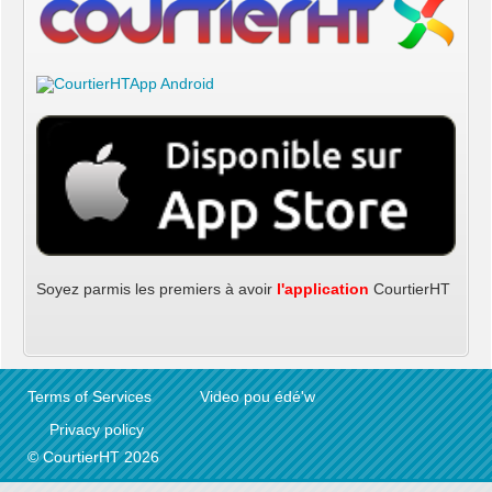
Soyez parmis les premiers à avoir
l'application
CourtierHT
Terms of Services
Video pou édé'w
Privacy policy
© CourtierHT 2026