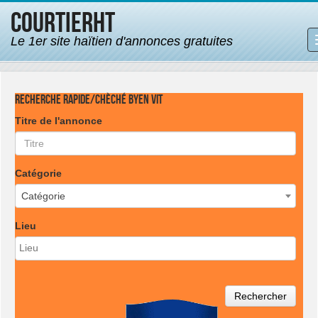
CourtierHT
Le 1er site haïtien d'annonces gratuites
Recherche rapide/Chèché byen vit
Titre de l'annonce
Catégorie
Catégorie
Lieu
Rechercher