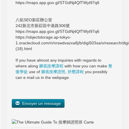
https://maps.app.goo.gl/STGdNj4QfTWyt97q6
八拓SEO新莊辦公室
242新北市新莊區中港路306號
https://maps.app.goo.gl/STGdNj4QfTWyt97q6
https://objectstorage.ap-tokyo-
1.oraclecloud.com/n/nrswdvazxa8j/b/digi503sa/o/research/dig
(18).html
If you have almost any inquiries with regards to
where along
腳底按摩課程
with how you can make
整
復學徒
use of
腳底按摩證照
,
舒壓課程
you possibly
can e mail us in the webpage.
Envoyer un message