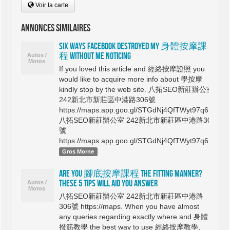
Voir la carte
Annonces similaires
Six Ways Facebook Destroyed My 身體按摩課
程 Without Me Noticing
If you loved this article and 經絡按摩證照 you
would like to acquire more info about 學按摩
kindly stop by the web site. 八拓SEO新莊辦公室
242新北市新莊區中港路306號
https://maps.app.goo.gl/STGdNj4QfTWyt97q6
八拓SEO新莊辦公室 242新北市新莊區中港路306
號
https://maps.app.goo.gl/STGdNj4QfTWyt97q6…
Gros Morne
Are You 腳底按摩課程 The fitting Manner?
These 5 Tips Will Aid you Answer
八拓SEO新莊辦公室 242新北市新莊區中港路
306號 https://maps. When you have almost
any queries regarding exactly where and 身體
撥筋教學 the best way to use 經絡按摩教學,