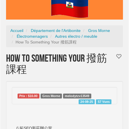
Accueil
Département de l'Artibonite
Gros Morne
Électromenagers
Autres électro / meuble
How To Something Your 撥筋課程
How To Something Your 撥筋
課程
Prix : $10.00
Gros Morne
melodytzv13549
24-08-25
57 Vues
八拓SEO新莊辦公室