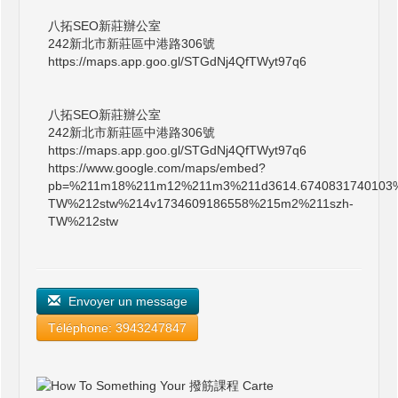
八拓SEO新莊辦公室
242新北市新莊區中港路306號
https://maps.app.goo.gl/STGdNj4QfTWyt97q6
八拓SEO新莊辦公室
242新北市新莊區中港路306號
https://maps.app.goo.gl/STGdNj4QfTWyt97q6
https://www.google.com/maps/embed?
pb=%211m18%211m12%211m3%211d3614.6740831740103%
TW%212stw%214v1734609186558%215m2%211szh-
TW%212stw
Envoyer un message
Téléphone: 3943247847