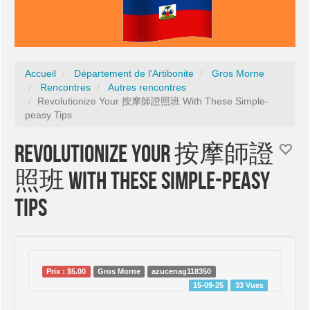
Accueil
Département de l'Artibonite
Gros Morne
Rencontres
Autres rencontres
Revolutionize Your 按摩師證照班 With These Simple-
peasy Tips
Revolutionize Your 按摩師證
照班 With These Simple-peasy
Tips
Prix : $5.00
Gros Morne
azucenag118350
15-09-25
33 Vues