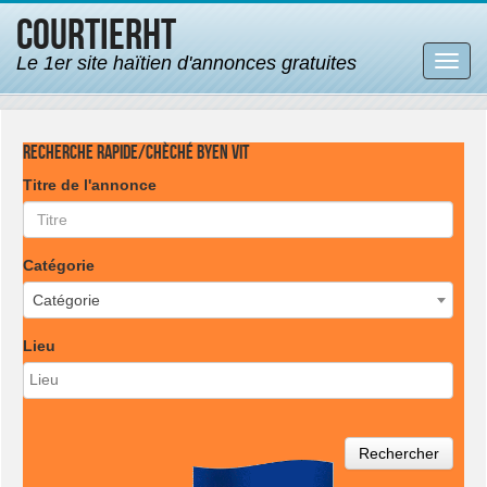
CourtierHT
Le 1er site haïtien d'annonces gratuites
Bascu
la
navig
Recherche rapide/Chèché byen vit
Titre de l'annonce
Catégorie
Catégorie
Lieu
Rechercher