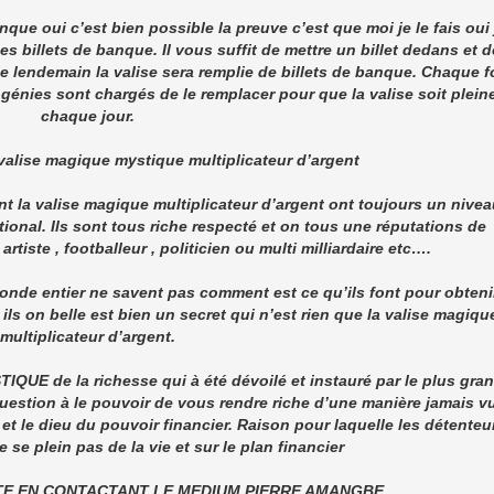
que oui c’est bien possible la preuve c’est que moi je le fais oui 
es billets de banque. Il vous suffit de mettre un billet dedans et d
 le lendemain la valise sera remplie de billets de banque. Chaque f
génies sont chargés de le remplacer pour que la valise soit plein
chaque jour.
 valise magique mystique multiplicateur d’argent
t la valise magique multiplicateur d’argent ont toujours un nivea
tional. Ils sont tous riche respecté et on tous une réputations de
rtiste , footballeur , politicien ou multi milliardaire etc….
nde entier ne savent pas comment est ce qu’ils font pour obteni
ils on belle est bien un secret qui n’est rien que la valise magiqu
multiplicateur d’argent.
TIQUE de la richesse qui à été dévoilé et instauré par le plus gra
uestion à le pouvoir de vous rendre riche d’une manière jamais v
t et le dieu du pouvoir financier. Raison pour laquelle les détenteu
 se plein pas de la vie et sur le plan financier
ITE EN CONTACTANT LE MEDIUM PIERRE AMANGBE