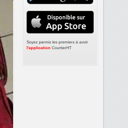
Tél: (509) 3724-4998
Soyez parmis les premiers à avoir
Tél: (509) 3724-4999
l'application
CourtierHT
Tél: (509) 3724-5783