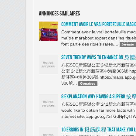
Annonces similaires
COMMENT AVOIR LE VRAI PORTEFEUILLE MAGIQ
Comment avoir le vrai portefeuille magi
maître marabout expert dans les rituels
font partie des rituels rares.…
Jérémie
Seven Trendy Ways To enhance 
八拓SEO新莊辦公室 242新北市新莊區中港路306
公室 242新北市新莊區中港路306號 https:/
新莊區中港路306號 https://maps.ap
306號…
Gonaïves
8 Explanation why Having A superb 按
八拓SEO新莊辦公室 242新北市新莊區中港路306號 h
would like to obtain far more fact
internet site. app.goo.gl/STGd
10 Errors In 撥筋課程 That Make You L