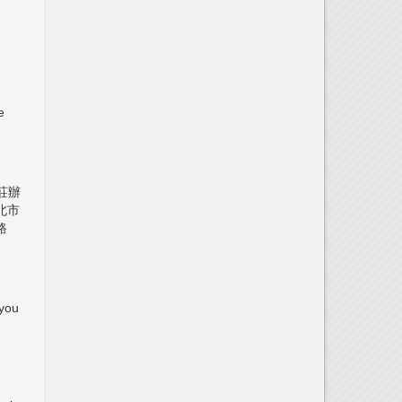
e
新莊辦
新北市
路
you