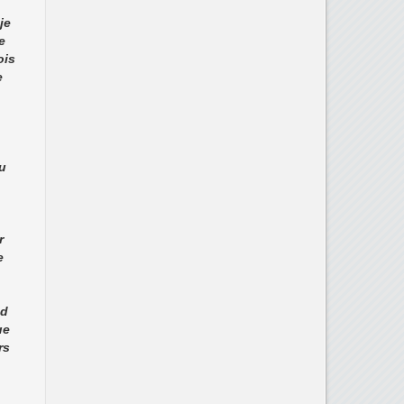
je
e
ois
e
u
r
e
nd
ue
rs