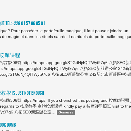
UE TEL:+229 01 57 96 05 01
que? Pour posséder le portefeuille magique, il faut pouvoir joindre un
 de magie et dans les rituels sacrés. Les rituels du portefeuille magiqu
On 身體按摩課程
號 https://maps.app.goo.gl/STGdNj4QfTWyt97q6 八拓SEO
/maps.app.goo.gl/STGdNj4QfTWyt97q6 八拓SEO新莊辦公室 242
p.goo.gl/STGdNj4QfTWyt97q6 八拓SEO新莊辦公室 242新北市新莊區中港
摩教學 Is just not Enough
ttps://maps. If you cherished this posting and 按摩師證照 
s with regards to 按摩教學 身體按摩課程 kindly pay a 按摩師證照班 visit to the
Nj4QfTWyt97q6 八拓SEO新莊辦公室…
Gonaïves
ook Dumb