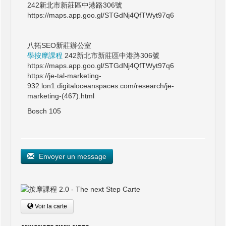
242新北市新莊區中港路306號
https://maps.app.goo.gl/STGdNj4QfTWyt97q6
八拓SEO新莊辦公室
學按摩課程
242新北市新莊區中港路306號
https://maps.app.goo.gl/STGdNj4QfTWyt97q6
https://je-tal-marketing-
932.lon1.digitaloceanspaces.com/research/je-
marketing-(467).html
Bosch 105
Envoyer un message
Voir la carte