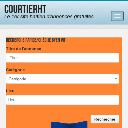
CourtierHT
Le 1er site haïtien d'annonces gratuites
Bascu
la
navig
Recherche rapide/Chèché byen vit
Titre de l'annonce
Catégorie
Catégorie
Lieu
Rechercher