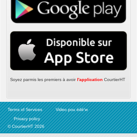
Soyez parmis les premiers à avoir
l'application
CourtierHT
Terms of Services
Video pou édé'w
Privacy policy
© CourtierHT 2026