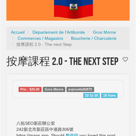
Accueil
Département de l'Artibonite
Gros Morne
Commerces / Magasins
Boucherie / Charcuterie
按摩課程 2.0 - The next Step
按摩課程 2.0 - The next Step
Prix : $25.00
Gros Morne
pvjnoella92870
22-11-25
18 Vues
八拓SEO新莊辦公室
242新北市新莊區中港路306號
https://maps.app. Should
整復師
you loved this post