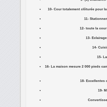
CONFIDENCE REAL
Plu
W
Courriel :c
Fort Jacques, Kenscoff