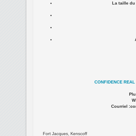
Envoyer un message
Téléphone: +509 
Annonces similaires
VEND UNE BELLE MAISON DE 4 PIECES EN BET
Bonjour, Nous vivons en France et ma
SOMMAIRE DU BIEN 2 CHAMBRES A C
Terrain. B - d’une Bâtisse. C - d’Ouvr
SAMSUNG S4 16GIG 250$
SAMSUNG S4 16 GIG ETAT 10/10 RE
Maison à Vendre à Belvil
CONFIDENCE Real Estate Maison à Ve
Dépendance et reservoir. La superfi
Plus info : Luc Abelard Gason Whats