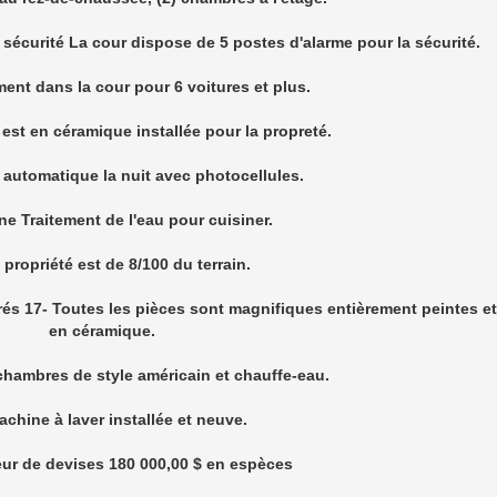
Chambres 5
Salles de bains 3
Année de construction 2006
 ESTATE
[url= https://wa.me/50931788682][/url]
s d'infos :(509)- 4766 1472
hatsApp (509)-3178-8682
onfidencerealestate500@gmail. com