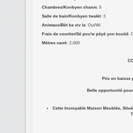
1- Maison à p
2- Automatisation
3- Excellents systèmes d'eau Aut
4- EDH Présent avec pôle privé 
5- Bon fonction
6- Éolienne é
7- R
8- C
9- (3) chambres