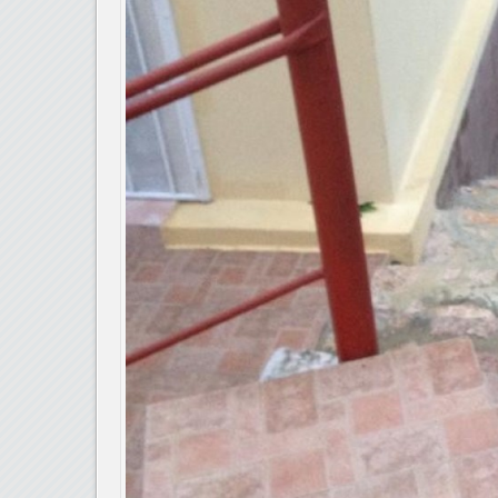
Prix : $180,000.00
Port-au-Prince
Luc Abelard Gas
Meublé/Ak mèb yo
: Oui
Chambres/Konbyen chanm
: 5