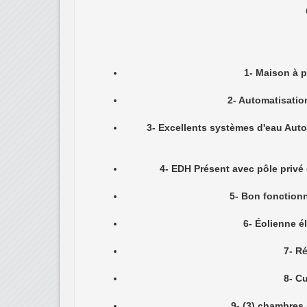
10- Cour totalement clôturée pour la
11- Stationne
12- toute la cou
13- Eclairag
14- Cuisi
15- La
16- La maison mesure 2 000 pieds carr
18- Excellentes 
19- M
Convertisse
La taille du