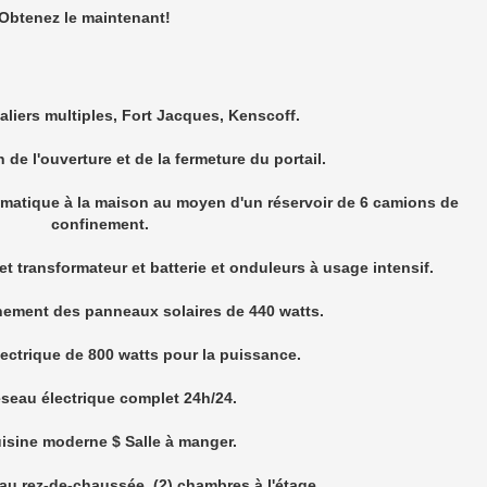
 sécurité La cour dispose de 5 postes d'alarme pour la sécurité.
ment dans la cour pour 6 voitures et plus.
r est en céramique installée pour la propreté.
e automatique la nuit avec photocellules.
ne Traitement de l'eau pour cuisiner.
 propriété est de 8/100 du terrain.
és 17- Toutes les pièces sont magnifiques entièrement peintes e
en céramique.
chambres de style américain et chauffe-eau.
achine à laver installée et neuve.
ur de devises 180 000,00 $ en espèces
 lot: 1 032,00 m² 11 108,34 pieds carrés.