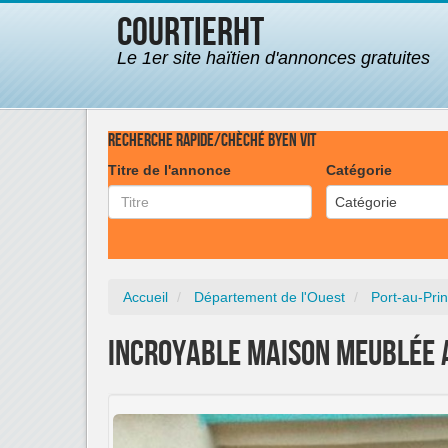
CourtierHT
Le 1er site haïtien d'annonces gratuites
Recherche rapide/Chèché byen vit
Titre de l'annonce
Catégorie
Catégorie
Accueil
Département de l'Ouest
Port-au-Pri
Incroyable Maison Meublée a