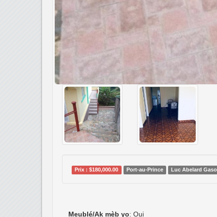
Salle de bain/Konbyen twalèt
: 3
Animaux/Bèt ka viv la
: Oui/Wi
Frais de courtier/Sé pou'w péyé yon koutié
: 
Mètres carré
: 2,000
CO
Prix en baiss
Belle opportunité po
Cette Incroyable Maison Meublée, Situé
T