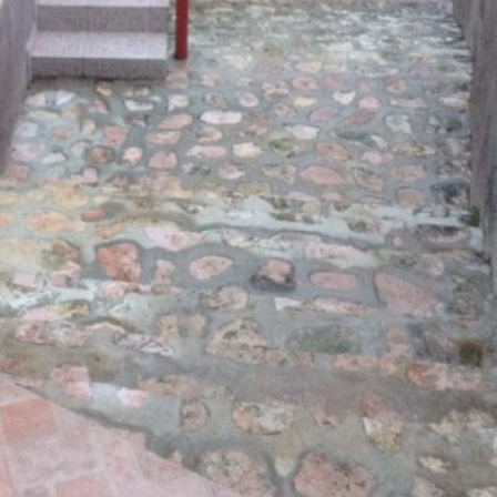
on
10-04-22
483 Vue