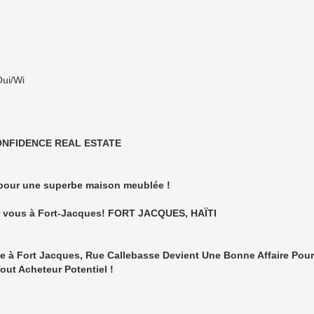
aliers multiples, Fort Jacques, Kenscoff.
 de l'ouverture et de la fermeture du portail.
omatique à la maison au moyen d'un réservoir de 6 camions de
confinement.
et transformateur et batterie et onduleurs à usage intensif.
nement des panneaux solaires de 440 watts.
lectrique de 800 watts pour la puissance.
éseau électrique complet 24h/24.
uisine moderne $ Salle à manger.
 au rez-de-chaussée, (2) chambres à l'étage.