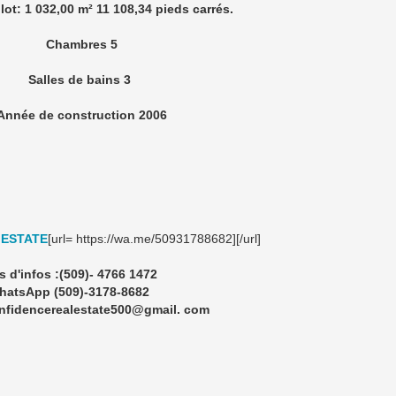
3178-8682
ON ARME A CARREFOUR EN HAITI
 soeur et moi souhaiterions vendre votre maison. DESCRIPTION
OUCHER + 1 SALON + 1 SALLE A MANGER. Il se compose: A - d
ages Divers.…
Port-au-Prince
LE NAN 3777-6480
Port-au-Prince
ndre à Belvil 3 chambres 3 toilettes Salon Salle à manger
cie du terrain est de 1100 m2 Prix: $485k CONFIDENCE REAL ESTATE
app +509…
Port-au-Prince