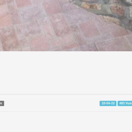
Oui/Wi
NFIDENCE REAL ESTATE
e pour une superbe maison meublée !
ur vous à Fort-Jacques! FORT JACQUES, HAÏTI
e à Fort Jacques, Rue Callebasse Devient Une Bonne Affaire Pou
out Acheteur Potentiel !
Obtenez le maintenant!