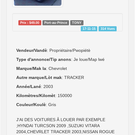
Prix : $49.00
Port-au-Prince
TONY
17-11-15
314 Vues
Vendeur/Vandè
: Propriétaire/Pwopiétè
Type d'annonce/Tip anons
: Je loue/Map lwé
Marque/Mak la
: Chevrolet
Autre marque/Lòt mak
: TRACKER
Année/Lané
: 2003
Kilomètres/Kilomèt
: 150000
Couleur/Koulè
: Gris
J'AI DES VOITURES Â LOUER PAR EXEMPLE
;HYNDAI TURCSON 2009 ,SUZUKI VITARA
2004,CHEVRLET TRACKER 2003,NISSAN ROGUE