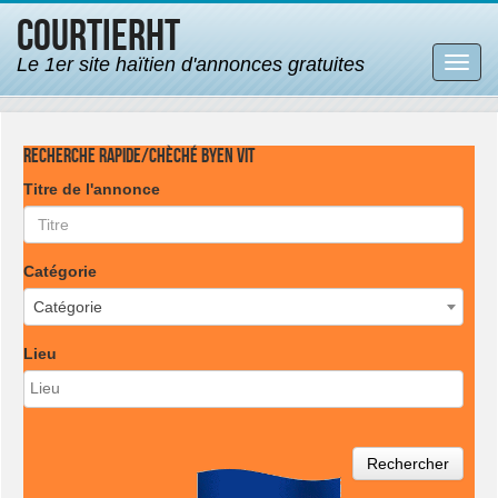
CourtierHT
Le 1er site haïtien d'annonces gratuites
Bascu
la
navig
Recherche rapide/Chèché byen vit
Titre de l'annonce
Catégorie
Catégorie
Lieu
Rechercher