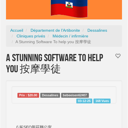
Accueil
Département de l'Artibonite
Dessalines
Cliniques privés
Médecin / infirmière
A Stunning Software To help you 按摩學徒
A Stunning Software To help
you 按摩學徒
Prix : $20.00
Dessalines
bebeeisen62407
03-12-25
168 Vues
八拓SEO新莊辦公室