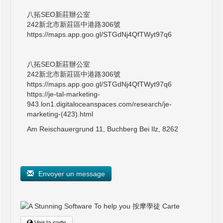
八拓SEO新莊辦公室
242新北市新莊區中港路306號
https://maps.app.goo.gl/STGdNj4QfTWyt97q6
八拓SEO新莊辦公室
242新北市新莊區中港路306號
https://maps.app.goo.gl/STGdNj4QfTWyt97q6
https://je-tal-marketing-
943.lon1.digitaloceanspaces.com/research/je-
marketing-(423).html
Am Reischauergrund 11, Buchberg Bei Ilz, 8262
Envoyer un message
Voir la carte