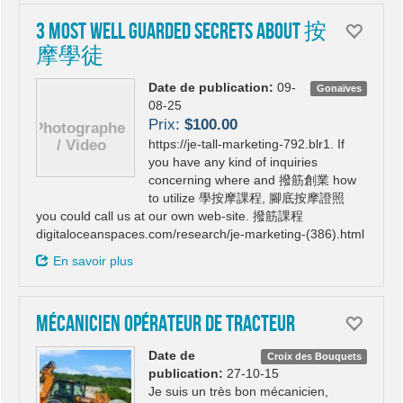
3 Most Well Guarded Secrets About 按
摩學徒
Date de publication:
09-
Gonaïves
08-25
Prix:
$100.00
https://je-tall-marketing-792.blr1. If
you have any kind of inquiries
concerning where and 撥筋創業 how
to utilize 學按摩課程, 腳底按摩證照
you could call us at our own web-site. 撥筋課程
digitaloceanspaces.com/research/je-marketing-(386).html
En savoir plus
Mécanicien opérateur de tracteur
Date de
Croix des Bouquets
publication:
27-10-15
Je suis un très bon mécanicien,