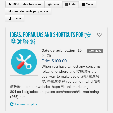
100 km de chez vous
Carte
Liste
Grille
Montrer éléments par page
Trier
Ideas, Formulas And Shortcuts For 按
摩師證照
Date de publication:
10-
Gonaïves
08-25
Prix:
$100.00
When you have almost any concerns
relating to where and 按摩課程 the
best way to make use of 經絡按摩教
學, 學按摩課程 you can e mail 身體撥
筋教學 us on our website. https://je-tall-marketing-
804.tor1.digitaloceanspaces.com/research/je-marketing-
(265).html
En savoir plus