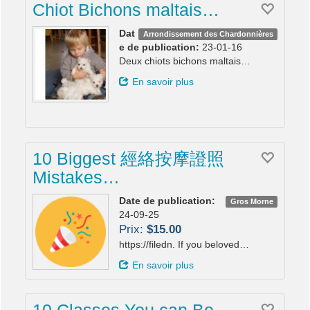
Chiot Bichons maltais…
Dat
Arrondissement des Chardonnières
e de publication:
23-01-16
Deux chiots bichons maltais…
En savoir plus
10 Biggest 經絡按摩證照
Mistakes…
Date de publication:
Gros Morne
24-09-25
Prix:
$15.00
https://filedn. If you beloved…
En savoir plus
10 Classes You can Be