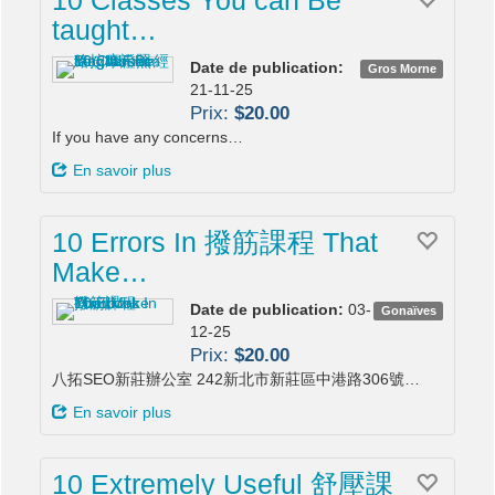
taught…
Date de publication:
Gros Morne
21-11-25
Prix:
$20.00
If you have any concerns…
En savoir plus
10 Errors In 撥筋課程 That
Make…
Date de publication:
03-
Gonaïves
12-25
Prix:
$20.00
八拓SEO新莊辦公室 242新北市新莊區中港路306號…
En savoir plus
10 Extremely Useful 舒壓課