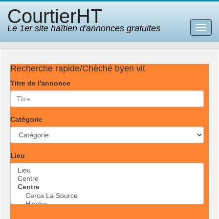
CourtierHT
Le 1er site haïtien d'annonces gratuites
Bascu
la
navig
Recherche rapide/Chèché byen vit
Titre de l'annonce
Catégorie
Lieu