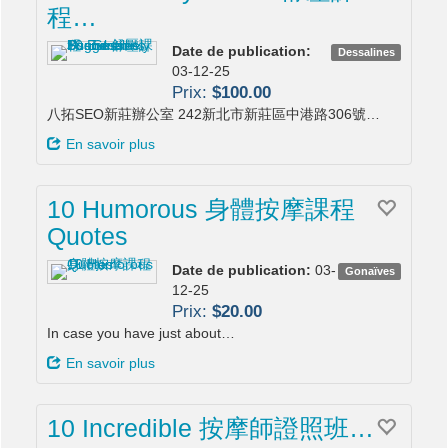
程…
Date de publication:
Dessalines
03-12-25
Prix:
$100.00
八拓SEO新莊辦公室 242新北市新莊區中港路306號…
En savoir plus
10 Humorous 身體按摩課程
Quotes
Date de publication:
03-
Gonaïves
12-25
Prix:
$20.00
In case you have just about…
En savoir plus
10 Incredible 按摩師證照班…