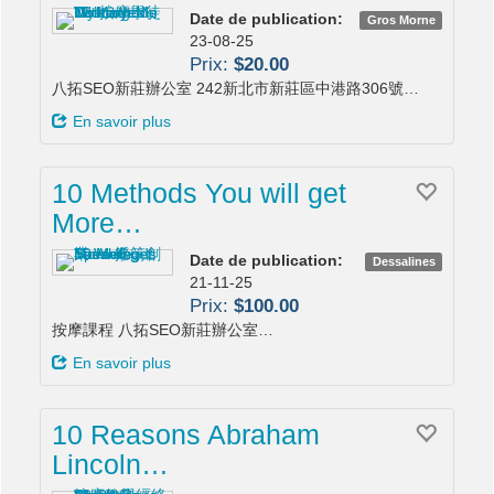
Date de publication:
Gros Morne
23-08-25
Prix:
$20.00
八拓SEO新莊辦公室 242新北市新莊區中港路306號…
En savoir plus
10 Methods You will get
More…
Date de publication:
Dessalines
21-11-25
Prix:
$100.00
按摩課程 八拓SEO新莊辦公室…
En savoir plus
10 Reasons Abraham
Lincoln…