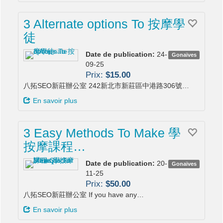
3 Alternate options To 按摩學
徒
Date de publication:
24-
Gonaïves
09-25
Prix:
$15.00
八拓SEO新莊辦公室 242新北市新莊區中港路306號…
En savoir plus
3 Easy Methods To Make 學
按摩課程…
Date de publication:
20-
Gonaïves
11-25
Prix:
$50.00
八拓SEO新莊辦公室 If you have any…
En savoir plus