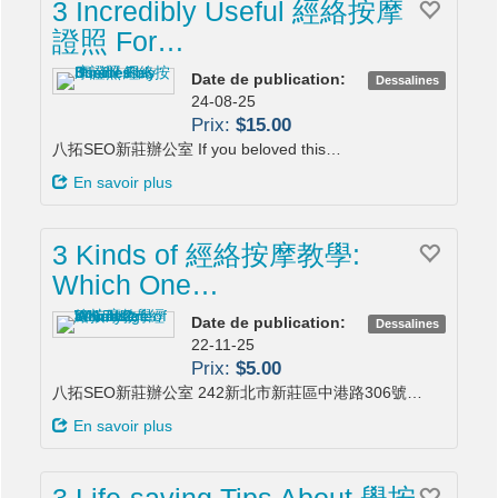
3 Incredibly Useful 經絡按摩
證照 For…
Date de publication:
Dessalines
24-08-25
Prix:
$15.00
八拓SEO新莊辦公室 If you beloved this…
En savoir plus
3 Kinds of 經絡按摩教學:
Which One…
Date de publication:
Dessalines
22-11-25
Prix:
$5.00
八拓SEO新莊辦公室 242新北市新莊區中港路306號…
En savoir plus
3 Life-saving Tips About 學按