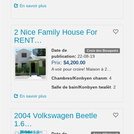
En savoir plus
2 Nice Family House For
RENT…
Date de
Croix des Bouquets
publication:
22-08-19
Prix:
$4,200.00
A voir pour croire! Maison à 2…
Chambres/Konbyen chanm
: 4
Salle de bain/Konbyen twalèt
: 2
En savoir plus
2004 Volkswagen Beetle
1.6…
Date de
Anse d’Hainault