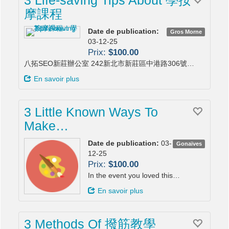
摩課程
Date de publication:
Gros Morne
03-12-25
Prix:
$100.00
八拓SEO新莊辦公室 242新北市新莊區中港路306號…
En savoir plus
3 Little Known Ways To
Make…
Date de publication:
03-
Gonaïves
12-25
Prix:
$100.00
In the event you loved this…
En savoir plus
3 Methods Of 撥筋教學