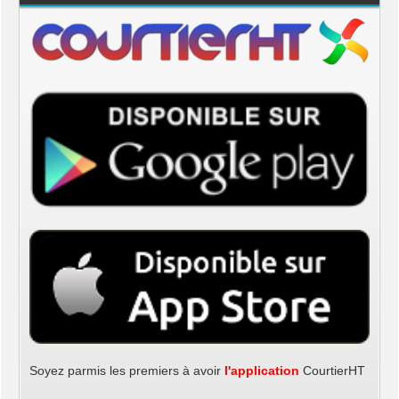
Soyez parmis les premiers à avoir
l'application
CourtierHT