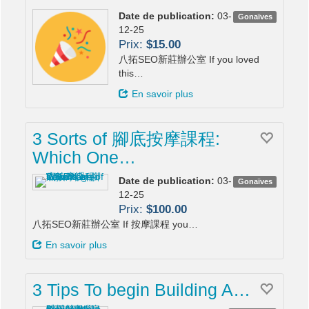
Date de publication:
03-
Gonaïves
12-25
Prix:
$15.00
八拓SEO新莊辦公室 If you loved
this…
En savoir plus
3 Sorts of 腳底按摩課程:
Which One…
Date de publication:
03-
Gonaïves
12-25
Prix:
$100.00
八拓SEO新莊辦公室 If 按摩課程 you…
En savoir plus
3 Tips To begin Building A…