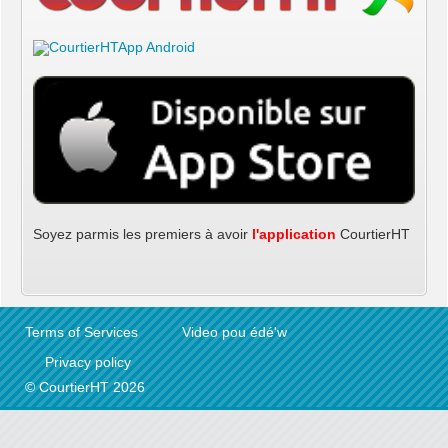
z parmis les premiers à avoir
l'application
CourtierHT
Terms of Services
Video pou édé'w
Tél: (509) 37
Privacy policy
Tél: (509) 37
© CourtierHT 2026
Tél: (509) 37