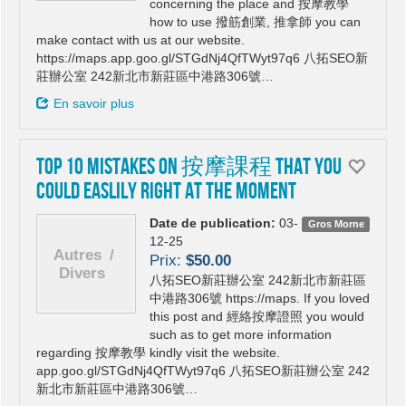
concerning the place and 按摩教學
how to use 撥筋創業, 推拿師 you can
make contact with us at our website.
https://maps.app.goo.gl/STGdNj4QfTWyt97q6 八拓SEO新
莊辦公室 242新北市新莊區中港路306號…
En savoir plus
Top 10 Mistakes On 按摩課程 That you
could Easlily Right At the moment
Date de publication:
03-
Gros Morne
12-25
Prix:
$50.00
八拓SEO新莊辦公室 242新北市新莊區
中港路306號 https://maps. If you loved
this post and 經絡按摩證照 you would
such as to get more information
regarding 按摩教學 kindly visit the website.
app.goo.gl/STGdNj4QfTWyt97q6 八拓SEO新莊辦公室 242
新北市新莊區中港路306號…