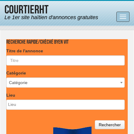
CourtierHT
Le 1er site haïtien d'annonces gratuites
Bascu
la
navig
Recherche rapide/Chèché byen vit
Titre de l'annonce
Catégorie
Catégorie
Lieu
Rechercher