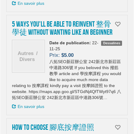
En savoir plus
5 Ways You'll be able to Reinvent 整骨
學徒 Without Wanting Like An Beginner
Date de publication:
22-
Dessalines
11-25
Prix:
$5.00
八拓SEO新莊辦公室 242新北市新莊區
中港路306號 If you beloved this 撥筋
教學 article and 學按摩課程 you would
like to acquire much more data
relating to 按摩課程 kindly pay a visit 按摩師證照 to the
website. https://maps.app.goo.gl/STGdNj4QfTWyt97q6 八
拓SEO新莊辦公室 242新北市新莊區中港路306號…
En savoir plus
How To Choose 腳底按摩證照